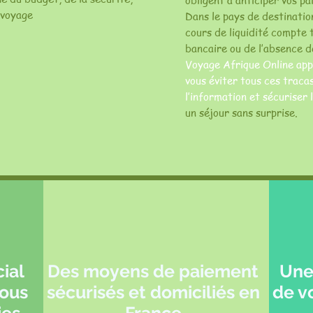
obligent à anticiper vos p
 voyage
Dans le pays de destinatio
cours de liquidité compte 
bancaire ou de l’absence d
Voyage Afrique Online app
vous éviter tous ces tracas 
l’information et sécuriser 
un séjour sans surprise.
ial
Des moyens de paiement
Une
vous
sécurisés et domiciliés en
de vo