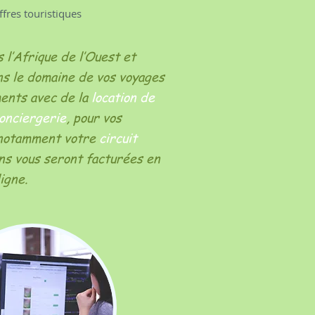
ffres touristiques
 l’Afrique de l’Ouest et
ns le domaine de vos voyages
ments avec de la
location de
onciergerie
, pour vos
, notamment votre
circuit
ons vous seront facturées en
igne.