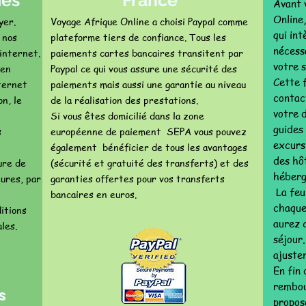
ies
France
Avant 
Online,
yer.
Voyage Afrique Online a choisi Paypal comme
qui int
 nos
plateforme tiers de confiance. Tous les
nécess
internet.
paiements cartes bancaires transitent par
votre 
 en
Paypal ce qui vous assure une sécurité des
Cette 
ternet
paiements mais aussi une garantie au niveau
contac
n, le
de la réalisation des prestations.
votre 
Si vous êtes domicilié dans la zone
guides
s
européenne de paiement SEPA vous pouvez
excurs
également bénéficier de tous les avantages
des hôt
ure de
(sécurité et gratuité des transferts) et des
héberg
ures, par
garanties offertes pour vos transferts
La feui
bancaires en euros.
chaque
itions
aurez 
les.
séjour
ajuste
En fin
rembou
s
propos