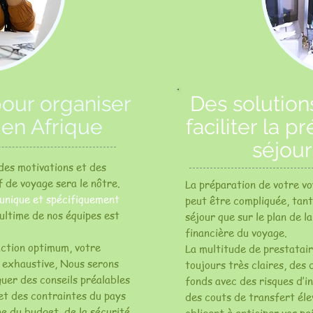
pour organiser
Des solution
 en Afrique
faciliter la p
séjour
des motivations et des
f de voyage sera le nôtre.
La préparation de votre v
 unique et spécifiquement
peut être compliquée, tant 
ultime de nos équipes est
séjour que sur le plan de l
financière du voyage.
action optimum, votre
La multitude de prestatai
e exhaustive, Nous serons
toujours très claires, des 
uer des conseils préalables
fonds avec des risques d’i
et des contraintes du pays
des couts de transfert éle
e du budget, de la sécurité,