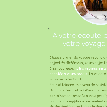
A votre écoute 
votre voyage
Chaque projet de voyage répond à 
objectifs différents, votre objecti
C’est pourquoi,
notre réponse sera
adaptée à votre besoin.
La volonté 
votre satisfaction !
Pour atteindre un niveau de satisf
demande fera l’objet d’une analys
certainement amenés à vous prodig
pour tenir compte de vos souhaits 
de destination, tant dans le domain