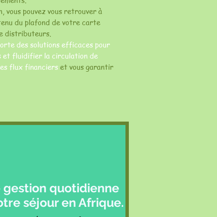
aiements.
n, vous pouvez vous retrouver à
tenu du plafond de votre carte
e distributeurs.
orte des solutions efficaces pour
et fluidifier la circulation de
les flux financiers
et vous garantir
 gestion quotidienne
tre séjour en Afrique.